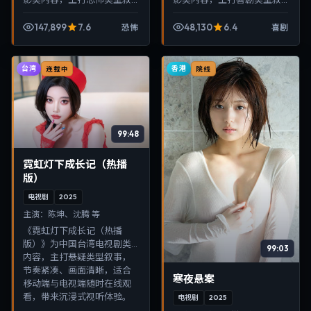
事，节奏紧凑、画面清晰，
事，节奏紧凑、画面清晰，
适合移动端与电视端随时在
适合移动端与电视端随时在
147,899
7.6
48,130
6.4
恐怖
喜剧
线观看，带来沉浸式视听体
线观看，带来沉浸式视听体
验。
验。
台湾
香港
连载中
院线
99:48
霓虹灯下成长记（热播
版）
电视剧
2025
主演：
陈坤、沈腾 等
《霓虹灯下成长记（热播
版）》为中国台湾电视剧类
99:03
内容，主打悬疑类型叙事，
节奏紧凑、画面清晰，适合
寒夜悬案
移动端与电视端随时在线观
看，带来沉浸式视听体验。
电视剧
2025