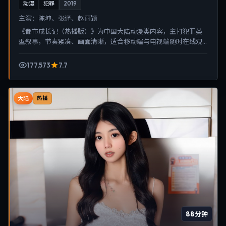
动漫
犯罪
2019
主演：
陈坤、张译、赵丽颖
《都市成长记（热播版）》为中国大陆动漫类内容，主打犯罪类
型叙事，节奏紧凑、画面清晰，适合移动端与电视端随时在线观
看，带来沉浸式视听体验。
177,573
7.7
大陆
热播
88分钟