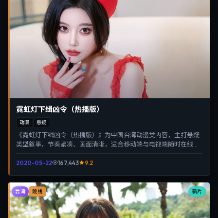
霓虹灯下缉凶令（热播版）
动漫
悬疑
《霓虹灯下缉凶令（热播版）》为中国台湾动漫类内容，主打悬疑
类型叙事，节奏紧凑、画面清晰，适合移动端与电视端随时在线观
看，带来沉浸式视听体验。
2020-05-22
167,443
9.2
台湾
新片
院线