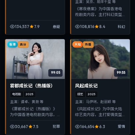
主演：
吴京、易烊千玺 等
《寒夜悬案》为中国香港电
视剧类内容，主打科幻类型
叙事，节奏紧凑、画面清
晰，适合移动端与电视端随
134,537
7.9
108,816
8.4
悬疑
科幻
时在线观看，带来沉浸式视
听体验。
香港
大陆
高分
热播
99:05
99:55
雾都成长记（热播版）
风起成长记
电视剧
2025
综艺
2025
主演：
谭卓、黄渤 等
主演：
马伊琍、赵丽颖 等
《雾都成长记（热播版）》
《风起成长记》为中国大陆
为中国香港电视剧类内容，
综艺类内容，主打爱情类型
主打犯罪类型叙事，节奏紧
叙事，节奏紧凑、画面清
凑、画面清晰，适合移动端
晰，适合移动端与电视端随
30,667
7.5
164,654
6.3
犯罪
爱情
与电视端随时在线观看，带
时在线观看，带来沉浸式视