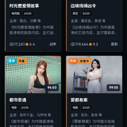
时光匣爱情故事
边境线缉凶令
电视剧
2025
综艺
2025
主演：
周迅、沈腾 等
主演：
雷佳音、黄渤 等
《时光匣爱情故事》为中国
《边境线缉凶令》为中国香
香港电视剧类内容，主打战
港综艺类内容，主打喜剧类
争类型叙事，节奏紧凑、画
型叙事，节奏紧凑、画面清
面清晰，适合移动端与电视
晰，适合移动端与电视端随
17,261
6.4
119,464
9.2
战争
喜剧
端随时在线观看，带来沉浸
时在线观看，带来沉浸式视
式视听体验。
听体验。
香港
大陆
热播
连载中
94:00
99:05
都市奇遇
雾都悬案
电影
2025
电影
2025
主演：
易烊千玺、马伊琍 等
主演：
吴京、袁泉 等
《都市奇遇》为中国香港电
《雾都悬案》为中国大陆电
影类内容，主打恐怖类型叙
影类内容，主打喜剧类型叙