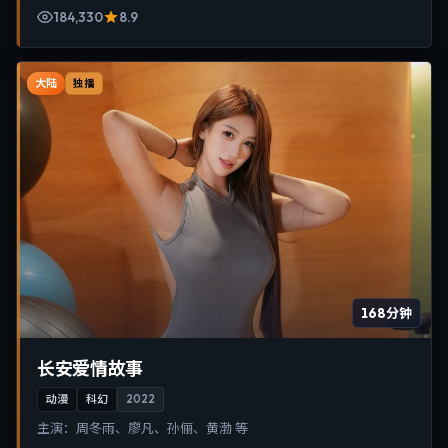
184,330
8.9
大陆
独播
168分钟
长安爱情故事
动漫
科幻
2022
主演：
周冬雨、廖凡、孙俪、黄渤 等