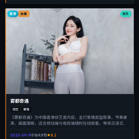
香港
新片
独播
雾都奇遇
综艺
爱情
《雾都奇遇》为中国香港综艺类内容，主打爱情类型叙事，节奏紧
凑、画面清晰，适合移动端与电视端随时在线观看，带来沉浸式视
听体验。
2023-09-11
169,915
8.2