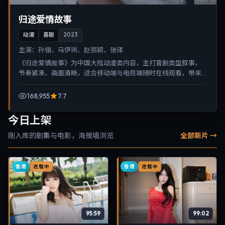
归途爱情故事
动漫
喜剧
2023
主演：
孙俪、马伊琍、赵丽颖、张译
《归途爱情故事》为中国大陆动漫类内容，主打喜剧类型叙事，
节奏紧凑、画面清晰，适合移动端与电视端随时在线观看，带来
沉浸式视听体验。
168,955
7.7
今日上架
刚入库的剧集与电影，海报墙浏览
全部新片 →
香港
香港
连载中
连载中
95:59
99:02